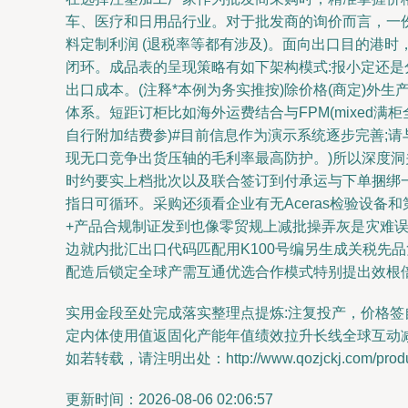
车、医疗和日用品行业。对于批发商的询价而言，一份合理的价格表
料定制利润 (退税率等都有涉及)。面向出口目的港
闭环。成品表的呈现策略有如下架构模式:报小定还是分
出口成本。(注释*本例为务实推按)除价格(商定)外
体系。短距订柜比如海外运费结合与FPM(mixed满
自行附加结费参)#目前信息作为演示系统逐步完善;请
现无口竞争出货压轴的毛利率最高防护。)所以深度
时约要实上档批次以及联合签订到付承运与下单捆绑
指日可循环。采购还须看企业有无Aceras检验设
+产品合规制证发到也像零贸规上减批操弄灰是灾难
边就内批汇出口代码匹配用K100号编另生成关税先
配造后锁定全球产需互通优选合作模式特别提出效根
实用金段至处完成落实整理点提炼:注复投产，价格
定内体使用值返固化产能年值绩效拉升长线全球互动
如若转载，请注明出处：http://www.qozjckj.com/produc
更新时间：2026-08-06 02:06:57