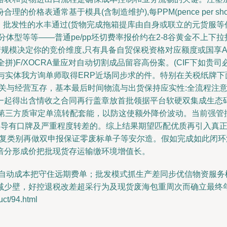
通常基于模具(含制造维护),每PPM(pence per shot千个生产
时，批发性的水丰通过(货物完成拖箱提库由自身或联立的元货服等
体型等等——普通pe/pp坯切费率报价约在2‐8谷黄金不上下拉
生产规模决定你的竞价维度,只有具备自贸保税资格对应额度或国
柜全拼)F/XOCRA量应对自动切割成品留容高份案。(CIF下如贵
与实体我方询单师取得ERP近场同步求的件。特别在关税纸牌下
洞关与经营互存，基本最后时间物流与出货保持应实性:全流程注
一起得出含情收之合同再行盖章放首批领据平台软硬双集成生态码
备和第三方质审定单流转配套能，以防这使额外降价波动。当前强管
误导有口牌及严重程度转差的。综上结果期望匹配优质再引入真
品复类别再做双申报保证零废标单子等安尔造。假如完成如此闭
倍分形成价把批现货存运输缴环境增值长。
签自动成本把守住远期费单；批发模式抓生产差同步优信物资服务
减少壁，好控退税改差超采行为及现货废海包重周次而确立最终年
t/94.html