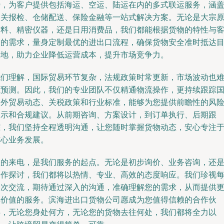
势，为客户提供包括海运、空运、陆运在内的多式联运服务，涵
报关报检、仓储配送、保险金融等一站式解决方案。无论是大宗
材料、精密仪器，还是日用消费品，我们都能根据货物的特性与
户的需求，量身定制最优的进出口流程，确保货物安全准时抵达
的地，助力企业降低运营成本，提升市场竞争力。
我们理解，国际贸易环节复杂，法规政策时常更新，市场波动也
以预测。因此，我们的专业团队不仅精通物流操作，更持续跟踪
内外贸易动态、关税政策和行业标准，能够为您提供前瞻性的风
提示和合规建议。从前期咨询、方案设计，到订单执行、后期跟
踪，我们坚持全程透明沟通，让您随时掌握货物动态，安心专注
核心业务发展。
您的来电，是我们服务的起点。无论是初步询价、业务咨询，还
合作探讨，我们都将以热情、专业、高效的态度响应。我们珍视
一次交流，期待通过深入的沟通，准确理解您的需求，从而提供
具价值的服务。滨海进出口货物公司愿成为您值得信赖的合作伙
伴，无论您身处何方，无论您的货物去往何处，我们都将全力以