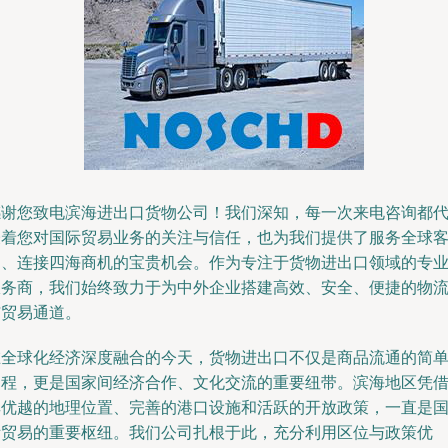
感谢您致电滨海进出口货物公司！我们深知，每一次来电咨询都
表着您对国际贸易业务的关注与信任，也为我们提供了服务全球
户、连接四海商机的宝贵机会。作为专注于货物进出口领域的专
服务商，我们始终致力于为中外企业搭建高效、安全、便捷的物
与贸易通道。
在全球化经济深度融合的今天，货物进出口不仅是商品流通的简
过程，更是国家间经济合作、文化交流的重要纽带。滨海地区凭
其优越的地理位置、完善的港口设施和活跃的开放政策，一直是
际贸易的重要枢纽。我们公司扎根于此，充分利用区位与政策优