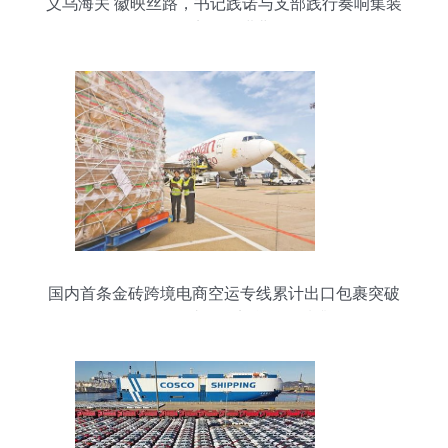
义乌海关 徽映丝路，书记践诺与支部践行奏响集装
箱贸易奋进曲
国内首条金砖跨境电商空运专线累计出口包裹突破
4700万件，助推经贸合作提质升级