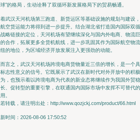
全球”的格局，生动诠释了双循环新发展格局下的贸易畅通。
随着武汉天河机场第三跑道、新货运区等基础设施的规划与建设
其航空货运能力将得到进一步提升。结合湖北省打造国内国际双
环战略链接的定位，天河机场有望继续深化与国内外电商、物流
头的合作，拓展更多全货机航线，进一步巩固其作为国际航空物
枢纽的地位，为区域经济开放发展注入更强劲的动能。
总而言之，武汉天河机场跨境电商货物量近三倍的增长，是一个
有标志性意义的信号。它既展示了武汉在新时代对外开放中的积
作为，也预示着以跨境电商为代表的新业态将继续作为我国外贸
增长、促转型的重要引擎，在联通国内国际市场中发挥不可替代
作用。
若转载，请注明出处：http://www.qozjckj.com/product/66.html
新时间：2026-08-06 17:50:52