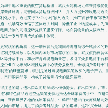
作为华中地区重要的航空货运枢纽，武汉天河机场近年来持续优
口岸营商环境，完善国际货运航线网络，并大力提升跨境电商通
利化水平。通过实行“7×24小时”预约通关、推广“两步申报”等改
措施，机场有效压缩了整体通关时间，降低了企业物流成本，为
境电商货物的高速流转提供了坚实保障。此次货物量的大幅跃升
正是这一系列举措成效的集中体现。
从更宏观的视角看，这一增长背后是我国跨境电商综合试验区的
策红利持续释放，以及国内国际市场需求的共振。武汉依托自贸
验区等开放平台，积极培育跨境电商业态，吸引了众多电商平台
物流企业在此布局区域性运营中心或分拨枢纽。全球消费者对于“
国制造”的旺盛需求，特别是通过跨境电商渠道购买的电子产品、
装、日用消费品等，构成了货运量增长的坚实基础。
值得注意的是，进出口双向均呈现出强劲势头。在出口方面，“湖
智造”和特色商品通过空运渠道更快地抵达全球消费者手中；在进
方面，来自世界各地的优质消费品、生鲜产品也经由天河机场高
进入国内市场，满足了消费者对品质生活的追求。这种“买全球、