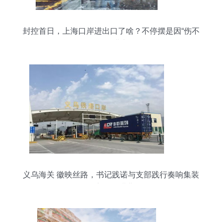
封控首日，上海口岸进出口了啥？不停摆是因“伤不
得”货物进出口
义乌海关 徽映丝路，书记践诺与支部践行奏响集装
箱贸易奋进曲