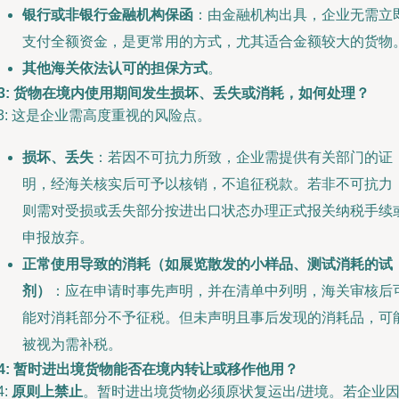
银行或非银行金融机构保函
：由金融机构出具，企业无需立
支付全额资金，是更常用的方式，尤其适合金额较大的货物
其他海关依法认可的担保方式
。
3: 货物在境内使用期间发生损坏、丢失或消耗，如何处理？
3: 这是企业需高度重视的风险点。
损坏、丢失
：若因不可抗力所致，企业需提供有关部门的证
明，经海关核实后可予以核销，不追征税款。若非不可抗力
则需对受损或丢失部分按进出口状态办理正式报关纳税手续
申报放弃。
正常使用导致的消耗（如展览散发的小样品、测试消耗的试
剂）
：应在申请时事先声明，并在清单中列明，海关审核后
能对消耗部分不予征税。但未声明且事后发现的消耗品，可
被视为需补税。
4: 暂时进出境货物能否在境内转让或移作他用？
4:
原则上禁止
。暂时进出境货物必须原状复运出/进境。若企业