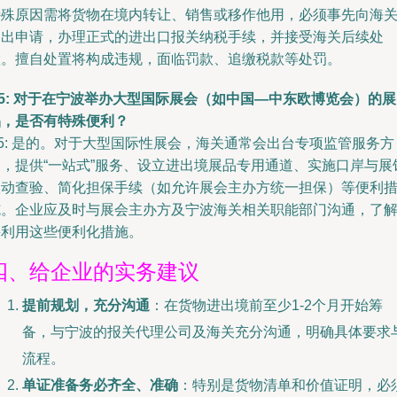
特殊原因需将货物在境内转让、销售或移作他用，必须事先向海
提出申请，办理正式的进出口报关纳税手续，并接受海关后续处
置。擅自处置将构成违规，面临罚款、追缴税款等处罚。
5: 对于在宁波举办大型国际展会（如中国—中东欧博览会）的展
品，是否有特殊便利？
5: 是的。对于大型国际性展会，海关通常会出台专项监管服务方
案，提供“一站式”服务、设立进出境展品专用通道、实施口岸与展
联动查验、简化担保手续（如允许展会主办方统一担保）等便利
施。企业应及时与展会主办方及宁波海关相关职能部门沟通，了
并利用这些便利化措施。
四、给企业的实务建议
提前规划，充分沟通
：在货物进出境前至少1-2个月开始筹
备，与宁波的报关代理公司及海关充分沟通，明确具体要求
流程。
单证准备务必齐全、准确
：特别是货物清单和价值证明，必