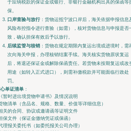
于应纳税款的保证金或银行、非银行金融机构出具的保函等
保。
口岸查验与放行
：货物运抵宁波口岸后，海关依据申报信息
风险布控指令进行查验（如需），核对货物信息与申报是否
致，确认担保有效后予以放行。
后续监管与核销
：货物在规定期限内复运出境或进境时，需
次向海关申报，办理核销结案手续。海关核实货物原状复运
后，将退还保证金或解除保函责任。若货物未按期复运或改
用途（如转入正式进口），则需补缴税款并可能面临行政处
罚。
核心单证清单
：
 《暂时进出境货物申请书》及情况说明
- 货物清单（含品名、规格、数量、价值等详细信息）
 相关的合同、协议或邀请函等证明文件
 担保文件（保证金缴纳凭证或保函）
 代理报关委托书（如委托报关公司办理）