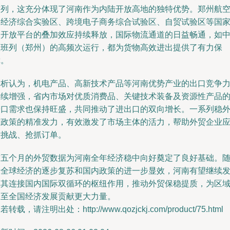
前列，这充分体现了河南作为内陆开放高地的独特优势。郑州航
港经济综合实验区、跨境电子商务综合试验区、自贸试验区等国
级开放平台的叠加效应持续释放，国际物流通道的日益畅通，如
欧班列（郑州）的高频次运行，都为货物高效进出提供了有力保
障。
分析认为，机电产品、高新技术产品等河南优势产业的出口竞争
持续增强，省内市场对优质消费品、关键技术装备及资源性产品
进口需求也保持旺盛，共同推动了进出口的双向增长。一系列稳
贸政策的精准发力，有效激发了市场主体的活力，帮助外贸企业
对挑战、抢抓订单。
前五个月的外贸数据为河南全年经济稳中向好奠定了良好基础。
着全球经济的逐步复苏和国内政策的进一步显效，河南有望继续
挥其连接国内国际双循环的枢纽作用，推动外贸保稳提质，为区
乃至全国经济发展贡献更大力量。
若转载，请注明出处：http://www.qozjckj.com/product/75.html