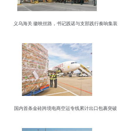
义乌海关 徽映丝路，书记践诺与支部践行奏响集装
箱贸易奋进曲
国内首条金砖跨境电商空运专线累计出口包裹突破
4700万件，助推经贸合作提质升级